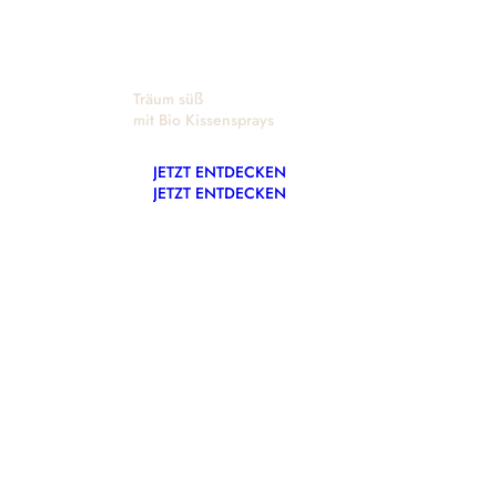
OSKARI | Bio Saunaaufgüsse & natürlich
//
SETS & BUNDLES
S
Nacht & Ruhe
Bestseller
Duft Editionen
Bi
Gutscheine
Raumduft Bundles
Sa
Träum süß
mit Bio Kissensprays
Saunaaufguss Bundles
Sa
Saunaaufguss Sets
All
JETZT ENTDECKEN
Sa
JETZT ENTDECKEN
Kissenspray Bundle
Fokus & Klarheit