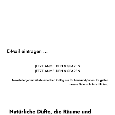
r
P
r
e
i
s
JETZT ANMELDEN & SPAREN
JETZT ANMELDEN & SPAREN
Newsletter jederzeit abbestellbar. Gültig nur für Neukund/innen. Es gelten
unsere Datenschutzrichtlinien.
Natürliche Düfte, die Räume und